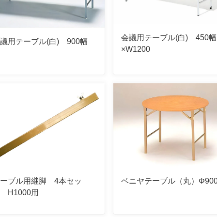
会議用テーブル(白) 450幅
議用テーブル(白) 900幅
×W1200
ーブル用継脚 4本セッ
ベニヤテーブル（丸）Φ90
 H1000用