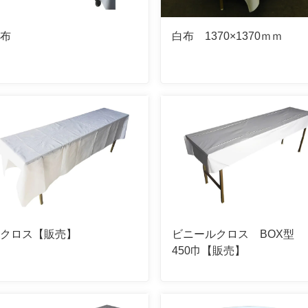
白布
白布 1370×1370ｍｍ
紙クロス【販売】
ビニールクロス BOX型
450巾【販売】