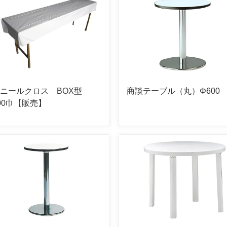
ビニールクロス BOX型
商談テーブル（丸）Φ600
00巾【販売】