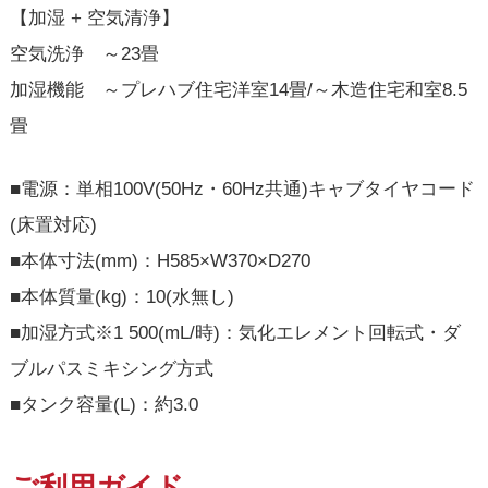
【加湿 + 空気清浄】
空気洗浄 ～23畳
加湿機能 ～プレハブ住宅洋室14畳/～木造住宅和室8.5
畳
■電源：単相100V(50Hz・60Hz共通)キャブタイヤコード
(床置対応)
■本体寸法(mm)：H585×W370×D270
■本体質量(kg)：10(水無し)
■加湿方式※1 500(mL/時)：気化エレメント回転式・ダ
ブルパスミキシング方式
■タンク容量(L)：約3.0
ご利用ガイド